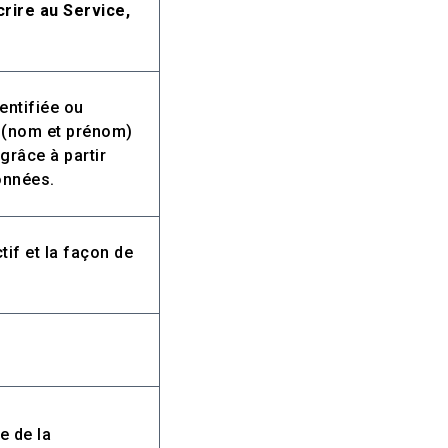
rire au Service,
entifiée ou
t (nom et prénom)
grâce à partir
données.
if et la façon de
e de la