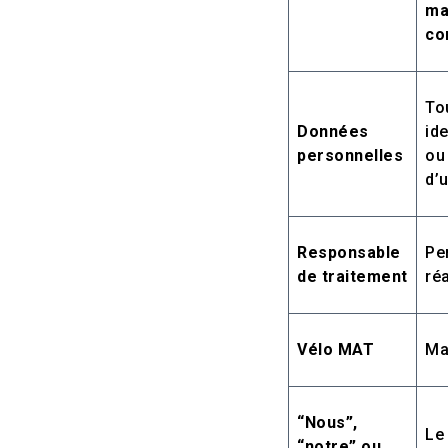
ma
co
To
Données
id
personnelles
ou
d’
Responsable
Pe
de traitement
ré
Vélo MAT
Ma
“Nous”,
Le
“notre” ou