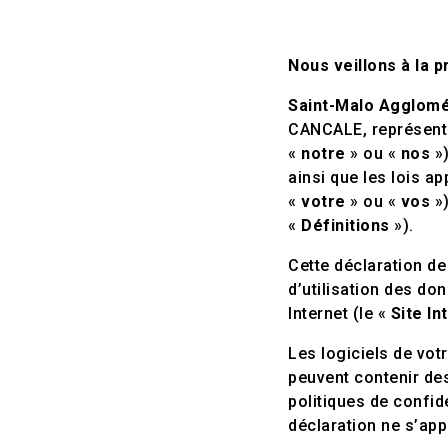
Nous veillons à la 
Saint-Malo Agglomé
CANCALE, représent
«
notre
» ou «
nos
»)
ainsi que les lois a
«
votre
» ou «
vos
»)
«
Définitions
»).
Cette déclaration de 
d’utilisation des do
Internet (le «
Site In
Les logiciels de vot
peuvent contenir des
politiques de confid
déclaration ne s’app