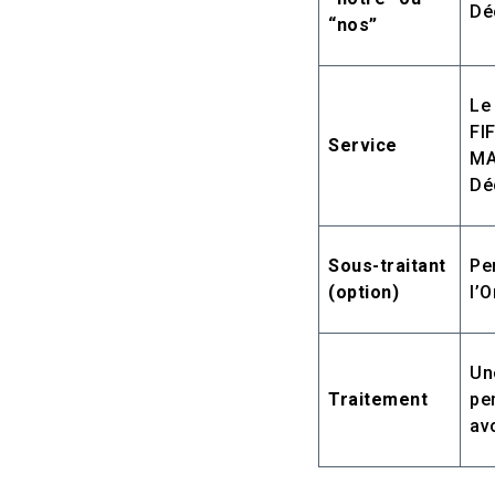
Dé
“nos”
Le
FI
Service
MA
Dé
Sous-traitant
Pe
(option)
l’
Un
Traitement
pe
avo