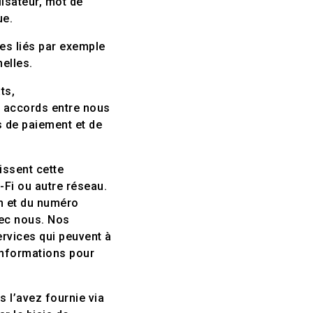
isateur, mot de
ue.
s liés par exemple
nelles.
ts,
s accords entre nous
s de paiement et de
issent cette
-Fi ou autre réseau.
n et du numéro
vec nous. Nos
ervices qui peuvent à
 informations pour
s l’avez fournie via