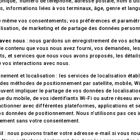
onique, numéro de téléphone, adresse postale, nom d'util
, informations liées à vos terminaux, âge, genre et lang
 même vos consentements; vos préférences et paramètre
lisation, de marketing et de partage des données person
 avec nous
: nous gardons un enregistrement de vos acha
le contenu que vous nous avez fourni, vos demandes, le
its, et services que nous vous avons proposés, les détail
ue vos interactions avec nous.
ement et localisation : les services de localisation établ
t des méthodes de positionnement par satellite, mobile, Wi
uvent impliquer le partage de vos données de localisatio
que du mobile, de vos identifiants Wi-Fi ou autre réseau a
ctionner avec différentes plateformes, applications et s
 vos données de positionnement. Nous n’utilisons pas ces
llement sans votre consentement.
il
: nous pouvons traiter votre adresse e-mail si vous nou