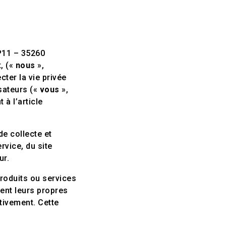
BP11 – 35260
t
, («
nous
»,
ter la vie privée
isateurs («
vous
»,
 à l’article
de collecte et
rvice, du site
ur.
produits ou services
dent leurs propres
tivement. Cette