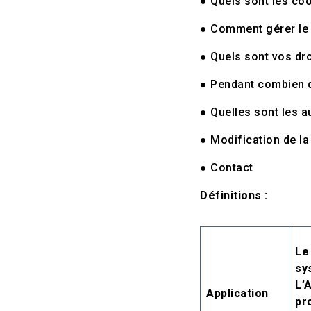
● Quels sont les coo
● Comment gérer le 
● Quels sont vos dro
● Pendant combien 
● Quelles sont les a
● Modification de la
● Contact
Définitions :
Le
sy
L’
Application
pr