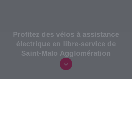
Profitez des vélos à assistance
électrique en libre-service de
Saint-Malo Agglomération
Découvrir le service
Louez un vélo électrique en quelques
secondes pour vos trajets du quotidien. Avec
170 vélos accessibles 7j/7, 24h/24, et des