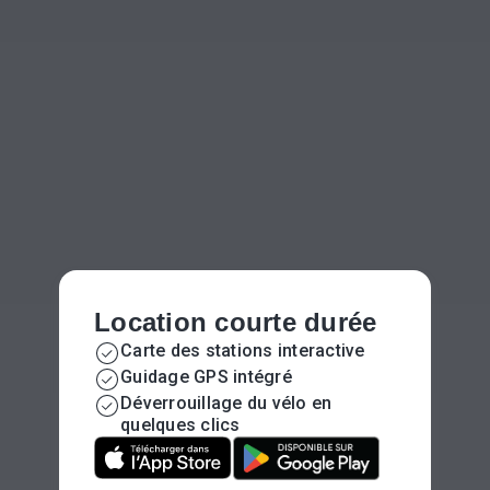
Prenez le guidon
Location courte durée
avec Vélo MAT
Carte des stations interactive
Guidage GPS intégré
Déverrouillage du vélo en
quelques clics